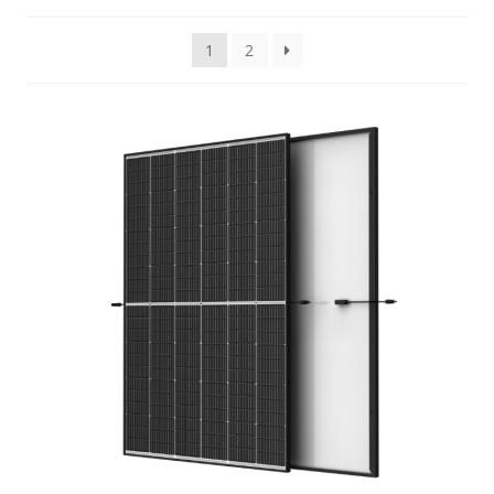
Potenza pannelli votovoltaici
1
2
Sample Page
Produttore
Shop