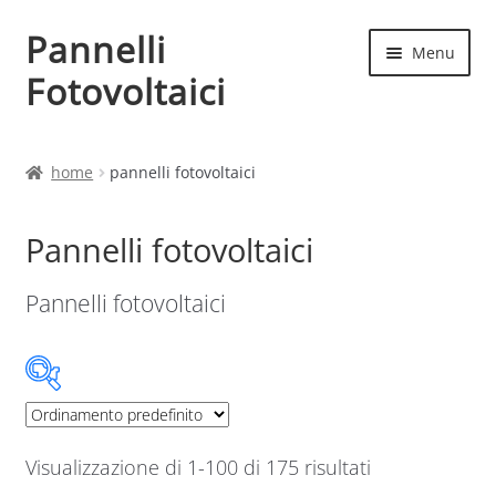
Pannelli
Vai
Vai
Menu
alla
al
Fotovoltaici
navigazione
contenuto
Home
home
pannelli fotovoltaici
Cart
Pannelli fotovoltaici
Checkout
Pannelli fotovoltaici
Chi siamo
Contatti
Categorie prodotto
My account
Visualizzazione di 1-100 di 175 risultati
Categorie prodotto
Produttori