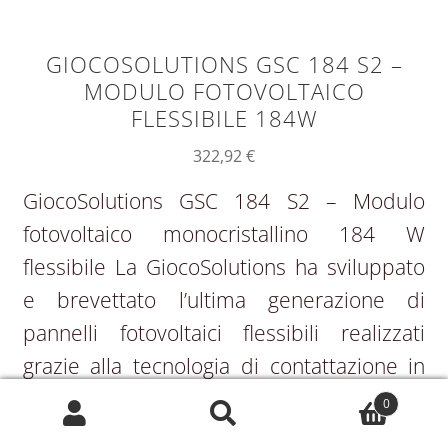
GIOCOSOLUTIONS GSC 184 S2 –
MODULO FOTOVOLTAICO
FLESSIBILE 184W
322,92
€
GiocoSolutions GSC 184 S2 – Modulo
fotovoltaico monocristallino 184 W
flessibile La GiocoSolutions ha sviluppato
e brevettato l’ultima generazione di
pannelli fotovoltaici flessibili realizzati
grazie alla tecnologia di contattazione in
argento G Wire, prodotti con particolari
0
Cerca:
Cerca
tecnopolimeri che gli permettono di avere