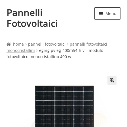
Pannelli
Vai
Vai
Menu
alla
al
Fotovoltaici
navigazione
contenuto
Home
home
pannelli fotovoltaici
pannelli fotovoltaici
monocristallini
eging pv eg-400m54-hlv – modulo
Cart
fotovoltaico monocristallino 400 w
Checkout
Chi siamo
Contatti
My account
Produttori