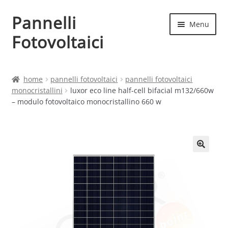
Pannelli
Vai
Vai
Menu
alla
al
Fotovoltaici
navigazione
contenuto
Home
home
pannelli fotovoltaici
pannelli fotovoltaici
monocristallini
luxor eco line half-cell bifacial m132/660w
Cart
– modulo fotovoltaico monocristallino 660 w
Checkout
Chi siamo
Contatti
My account
Produttori