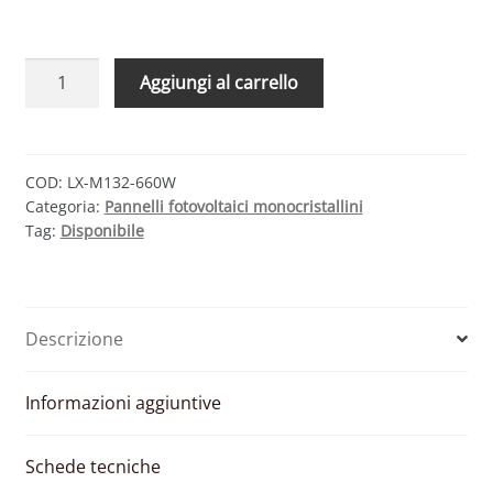
LUXOR
Aggiungi al carrello
ECO
LINE
HALF-
CELL
COD:
LX-M132-660W
Categoria:
Pannelli fotovoltaici monocristallini
BIFACIAL
Tag:
Disponibile
M132/660W
–
MODULO
FOTOVOLTAICO
Descrizione
MONOCRISTALLINO
660
W
Informazioni aggiuntive
quantità
Schede tecniche