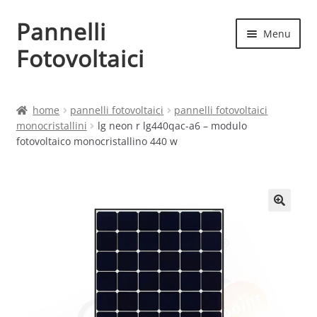
Pannelli
Vai
Vai
Menu
alla
al
Fotovoltaici
navigazione
contenuto
Home
home
pannelli fotovoltaici
pannelli fotovoltaici
monocristallini
lg neon r lg440qac-a6 – modulo
Cart
fotovoltaico monocristallino 440 w
Checkout
Chi siamo
Contatti
My account
Produttori