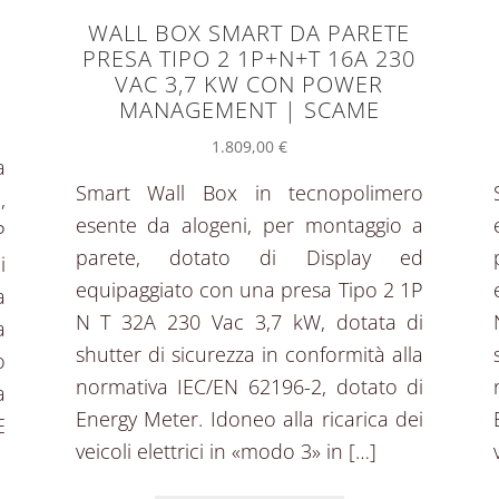
WALL BOX SMART DA PARETE
PRESA TIPO 2 1P+N+T 16A 230
VAC 3,7 KW CON POWER
MANAGEMENT | SCAME
1.809,00
€
a
Smart Wall Box in tecnopolimero
,
esente da alogeni, per montaggio a
P
parete, dotato di Display ed
i
equipaggiato con una presa Tipo 2 1P
a
N T 32A 230 Vac 3,7 kW, dotata di
a
shutter di sicurezza in conformità alla
o
normativa IEC/EN 62196-2, dotato di
a
Energy Meter. Idoneo alla ricarica dei
E
veicoli elettrici in «modo 3» in […]