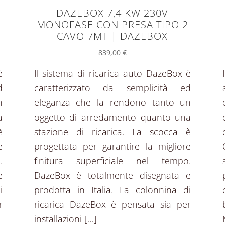
DAZEBOX 7,4 KW 230V
MONOFASE CON PRESA TIPO 2
CAVO 7MT | DAZEBOX
839,00
€
è
Il sistema di ricarica auto DazeBox è
d
caratterizzato da semplicità ed
n
eleganza che la rendono tanto un
a
oggetto di arredamento quanto una
è
stazione di ricarica. La scocca è
e
progettata per garantire la migliore
.
finitura superficiale nel tempo.
e
DazeBox è totalmente disegnata e
i
prodotta in Italia. La colonnina di
r
ricarica DazeBox è pensata sia per
installazioni […]