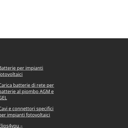
Batterie per impianti
fotovoltaici
Carica batterie di rete per
batterie al piombo AGM e
GEL
Cavi e connettori specifici
per impianti fotovoltaici
Elios4you –