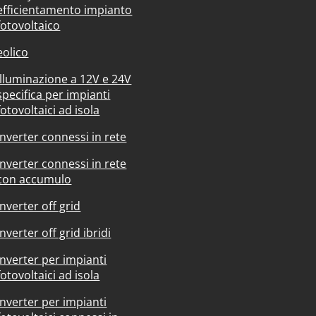
efficientamento impianto
fotovoltaico
eolico
Illuminazione a 12V e 24V
specifica per impianti
fotovoltaici ad isola
Inverter connessi in rete
Inverter connessi in rete
con accumulo
Inverter off grid
Inverter off grid ibridi
Inverter per impianti
fotovoltaici ad isola
Inverter per impianti