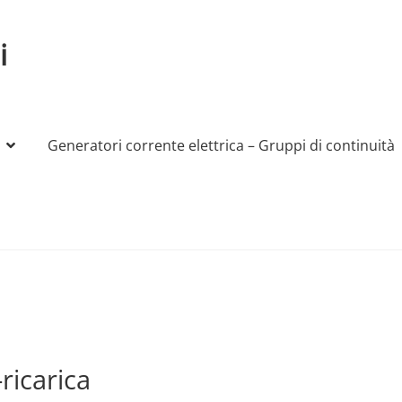
i
Generatori corrente elettrica – Gruppi di continuità
My account
Produttori
Sample Page
Shop
ricarica