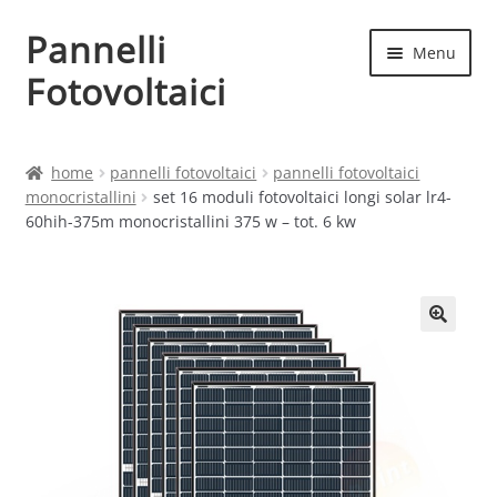
Pannelli
Vai
Vai
Menu
alla
al
Fotovoltaici
navigazione
contenuto
Home
home
pannelli fotovoltaici
pannelli fotovoltaici
monocristallini
set 16 moduli fotovoltaici longi solar lr4-
Cart
60hih-375m monocristallini 375 w – tot. 6 kw
Checkout
Chi siamo
Contatti
My account
Produttori