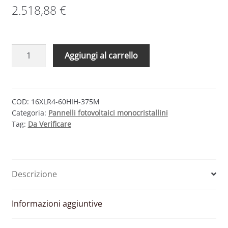
2.518,88
€
SET
Aggiungi al carrello
16
MODULI
FOTOVOLTAICI
LONGI
COD:
16XLR4-60HIH-375M
Categoria:
Pannelli fotovoltaici monocristallini
SOLAR
Tag:
Da Verificare
LR4-
60HIH-
375M
MONOCRISTALLINI
Descrizione
375
W
–
Informazioni aggiuntive
TOT.