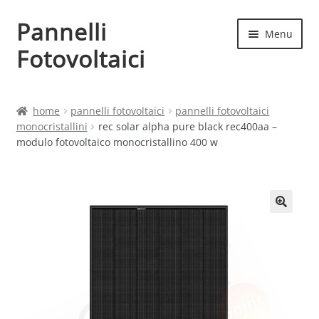
Pannelli
Vai
Vai
Menu
alla
al
Fotovoltaici
navigazione
contenuto
Home
home
pannelli fotovoltaici
pannelli fotovoltaici
monocristallini
rec solar alpha pure black rec400aa –
Cart
modulo fotovoltaico monocristallino 400 w
Checkout
Chi siamo
Contatti
My account
Produttori