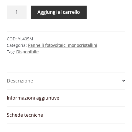
MODULO
Aggiungi al carrello
FOTOVOLTAICO
YL405M
MONOCRISTALLINO
405
COD:
YL405M
Categoria:
Pannelli fotovoltaici monocristallini
W
Tag:
Disponibile
quantità
Descrizione
Informazioni aggiuntive
Schede tecniche