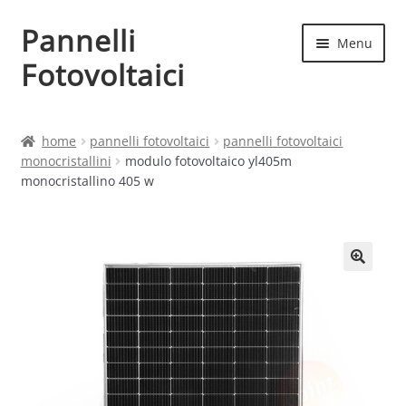
Pannelli
Vai
Vai
Menu
alla
al
Fotovoltaici
navigazione
contenuto
Home
home
pannelli fotovoltaici
pannelli fotovoltaici
monocristallini
modulo fotovoltaico yl405m
Cart
monocristallino 405 w
Checkout
Chi siamo
Contatti
My account
Produttori