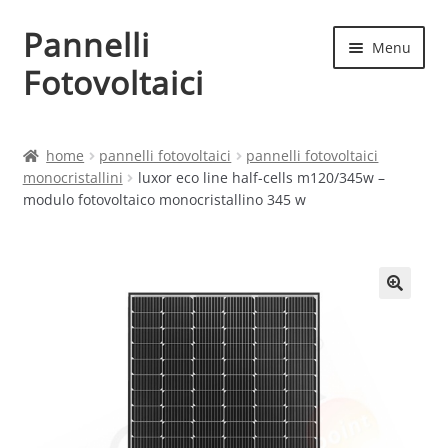
Pannelli
Vai
Vai
Menu
alla
al
Fotovoltaici
navigazione
contenuto
Home
home
pannelli fotovoltaici
pannelli fotovoltaici
monocristallini
luxor eco line half-cells m120/345w –
Cart
modulo fotovoltaico monocristallino 345 w
Checkout
Chi siamo
Contatti
My account
Produttori