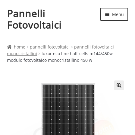
Pannelli
Vai
Vai
Menu
alla
al
Fotovoltaici
navigazione
contenuto
Home
home
pannelli fotovoltaici
pannelli fotovoltaici
monocristallini
luxor eco line half-cells m144/450w –
Cart
modulo fotovoltaico monocristallino 450 w
Checkout
Chi siamo
Contatti
My account
Produttori