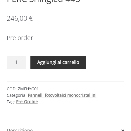
246,00
€
Pre order
Modulo
Aggiungi al carrello
Fotovoltaico
Monocristallino
Hyundai
PERC
COD:
ZMFHYG01
Categoria:
Pannelli fotovoltaici monocristallini
Shingled
Tag:
Pre-Ordine
445
quantità
Descrizione