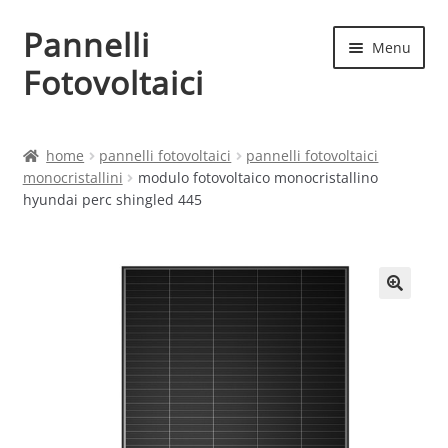
Pannelli
Vai
Vai
Menu
alla
al
Fotovoltaici
navigazione
contenuto
Home
home
pannelli fotovoltaici
pannelli fotovoltaici
monocristallini
modulo fotovoltaico monocristallino
Cart
hyundai perc shingled 445
Checkout
Chi siamo
Contatti
My account
Produttori