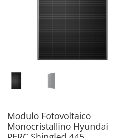
Sample Page
Shop
Modulo Fotovoltaico
Monocristallino Hyundai
PERC Shingled 445