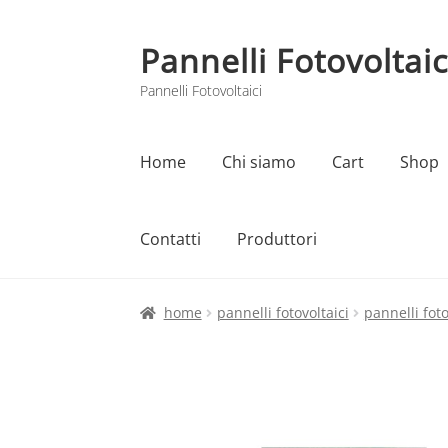
Pannelli Fotovoltaic
Vai
Vai
alla
al
Pannelli Fotovoltaici
navigazione
contenuto
Home
Chi siamo
Cart
Shop
Contatti
Produttori
Home
Cart
Checkout
Chi siamo
Contatti
home
pannelli fotovoltaici
pannelli foto