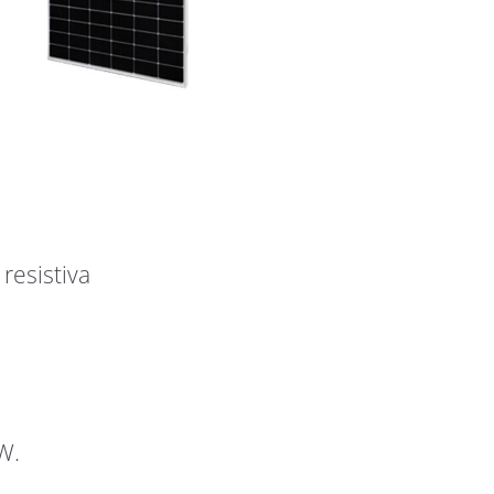
resistiva
W.