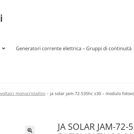
i
Generatori corrente elettrica – Gruppi di continuità
My account
Produttori
Sample Page
Shop
voltaici monocristallini
ja solar jam-72-535hc s30 – modulo fotovo
JA SOLAR JAM-72