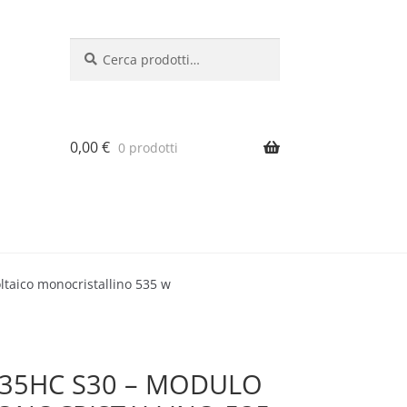
Cerca:
Cerca
0,00
€
0 prodotti
ltaico monocristallino 535 w
-535HC S30 – MODULO