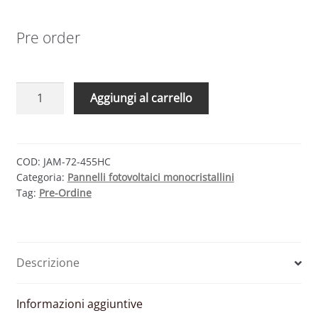
Pre order
JA
Aggiungi al carrello
SOLAR
JAM72-
455HC
S20
COD:
JAM-72-455HC
Categoria:
Pannelli fotovoltaici monocristallini
–
Tag:
Pre-Ordine
MODULO
FOTOVOLTAICO
MONOCRISTALLINO
455
Descrizione
W
HALF
CELL
Informazioni aggiuntive