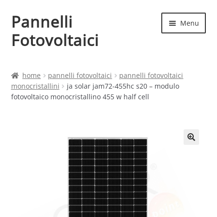
Pannelli
Vai
Vai
Menu
alla
al
Fotovoltaici
navigazione
contenuto
Home
home
pannelli fotovoltaici
pannelli fotovoltaici
monocristallini
ja solar jam72-455hc s20 – modulo
Cart
fotovoltaico monocristallino 455 w half cell
Checkout
Chi siamo
Contatti
My account
Produttori