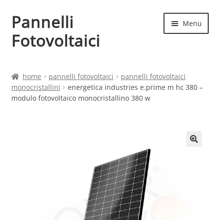
Pannelli
Vai
Vai
Menu
alla
al
Fotovoltaici
navigazione
contenuto
Home
home
pannelli fotovoltaici
pannelli fotovoltaici
monocristallini
energetica industries e.prime m hc 380 –
Cart
modulo fotovoltaico monocristallino 380 w
Checkout
Chi siamo
Contatti
My account
Produttori