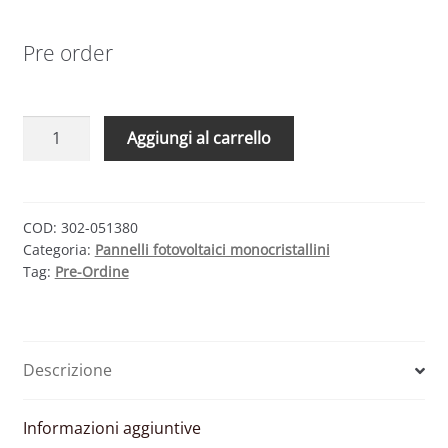
Pre order
ENERGETICA
Aggiungi al carrello
INDUSTRIES
E.PRIME
M
HC
COD:
302-051380
Categoria:
Pannelli fotovoltaici monocristallini
380
Tag:
Pre-Ordine
–
MODULO
FOTOVOLTAICO
MONOCRISTALLINO
Descrizione
380
W
quantità
Informazioni aggiuntive