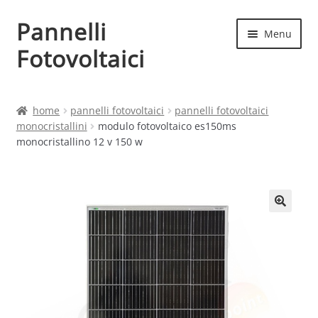
Pannelli
Vai
Vai
Menu
alla
al
Fotovoltaici
navigazione
contenuto
Home
home
pannelli fotovoltaici
pannelli fotovoltaici
monocristallini
modulo fotovoltaico es150ms
Cart
monocristallino 12 v 150 w
Checkout
Chi siamo
Contatti
My account
Produttori