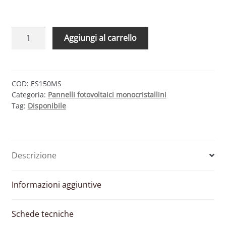
MODULO
Aggiungi al carrello
FOTOVOLTAICO
ES150MS
MONOCRISTALLINO
12
COD:
ES150MS
Categoria:
Pannelli fotovoltaici monocristallini
V
Tag:
Disponibile
150
W
quantità
Descrizione
Informazioni aggiuntive
Schede tecniche