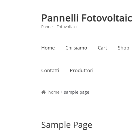
Pannelli Fotovoltaic
Vai
Vai
alla
al
Pannelli Fotovoltaici
navigazione
contenuto
Home
Chi siamo
Cart
Shop
Contatti
Produttori
Home
Cart
Checkout
Chi siamo
Contatti
home
sample page
Sample Page