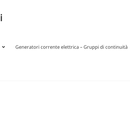
i
Generatori corrente elettrica – Gruppi di continuità
My account
Produttori
Sample Page
Shop