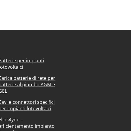
Batterie per impianti
fotovoltaici
Carica batterie di rete per
batterie al piombo AGM e
GEL
Cavi e connettori specifici
per impianti fotovoltaici
Elios4you –
efficientamento impianto