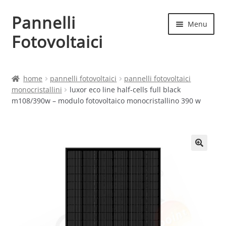
Pannelli
Vai
Vai
Menu
alla
al
Fotovoltaici
navigazione
contenuto
Home
home
pannelli fotovoltaici
pannelli fotovoltaici
monocristallini
luxor eco line half-cells full black
Cart
m108/390w – modulo fotovoltaico monocristallino 390 w
Checkout
Chi siamo
Contatti
My account
Produttori