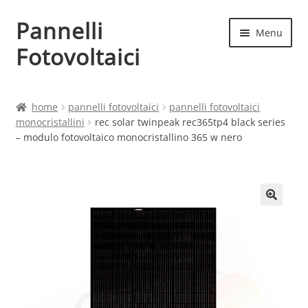
Pannelli
Vai
Vai
Menu
alla
al
Fotovoltaici
navigazione
contenuto
Home
home
pannelli fotovoltaici
pannelli fotovoltaici
monocristallini
rec solar twinpeak rec365tp4 black series
Cart
– modulo fotovoltaico monocristallino 365 w nero
Checkout
Chi siamo
Contatti
My account
Produttori