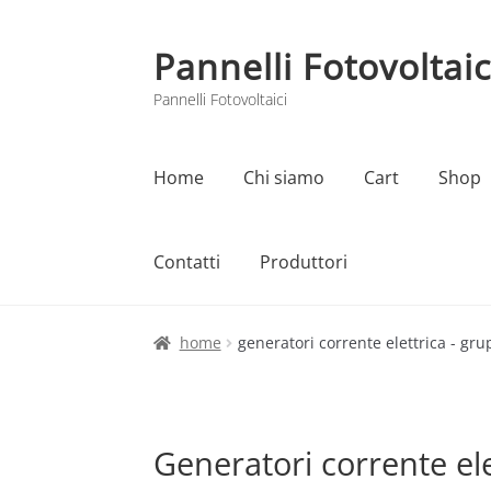
Pannelli Fotovoltaic
Vai
Vai
alla
al
Pannelli Fotovoltaici
navigazione
contenuto
Home
Chi siamo
Cart
Shop
Contatti
Produttori
Home
Cart
Checkout
Chi siamo
Contatti
home
generatori corrente elettrica - gru
Generatori corrente ele