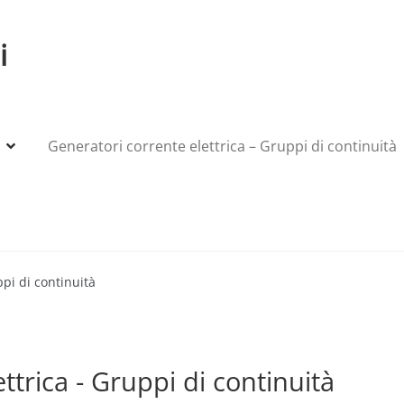
i
Generatori corrente elettrica – Gruppi di continuità
My account
Produttori
Sample Page
Shop
ppi di continuità
ttrica - Gruppi di continuità