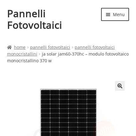
Pannelli
Vai
Vai
Menu
alla
al
Fotovoltaici
navigazione
contenuto
Home
home
pannelli fotovoltaici
pannelli fotovoltaici
monocristallini
ja solar jam60-370hc – modulo fotovoltaico
Cart
monocristallino 370 w
Checkout
Chi siamo
Contatti
My account
Produttori