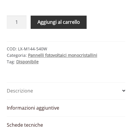
LUXOR
Aggiungi al carrello
ECO
LINE
HALF-
CELL
COD:
LX-M144-540W
Categoria:
Pannelli fotovoltaici monocristallini
M144/540W
Tag:
Disponibile
–
MODULO
FOTOVOLTAICO
MONOCRISTALLINO
Descrizione
540
W
quantità
Informazioni aggiuntive
Schede tecniche