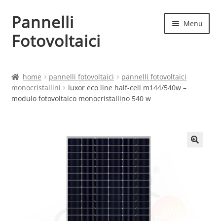
Pannelli
Vai
Vai
Menu
alla
al
Fotovoltaici
navigazione
contenuto
Home
home
pannelli fotovoltaici
pannelli fotovoltaici
monocristallini
luxor eco line half-cell m144/540w –
Cart
modulo fotovoltaico monocristallino 540 w
Checkout
Chi siamo
Contatti
My account
Produttori