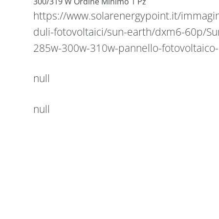
300/319 W Ordine Minimo 1 Pz
https://www.solarenergypoint.it/immagi
duli-fotovoltaici/sun-earth/dxm6-60p/
285w-300w-310w-pannello-fotovoltaico-
null
null