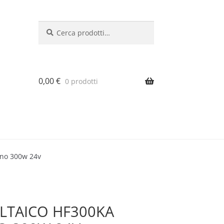
Cerca:
Cerca
0,00
€
0 prodotti
ino 300w 24v
TAICO HF300KA