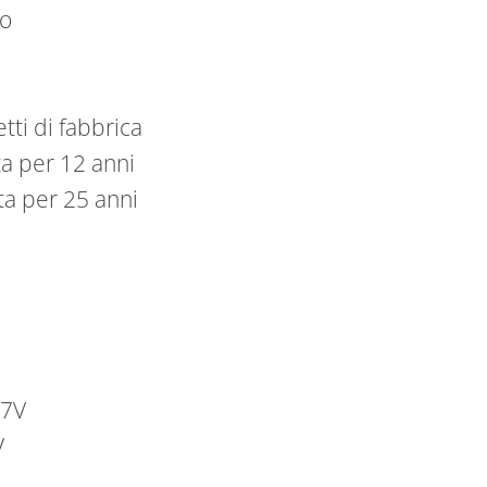
so
tti di fabbrica
ta per 12 anni
ta per 25 anni
.7V
V