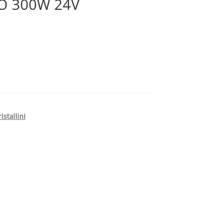
O 300W 24V
istallini