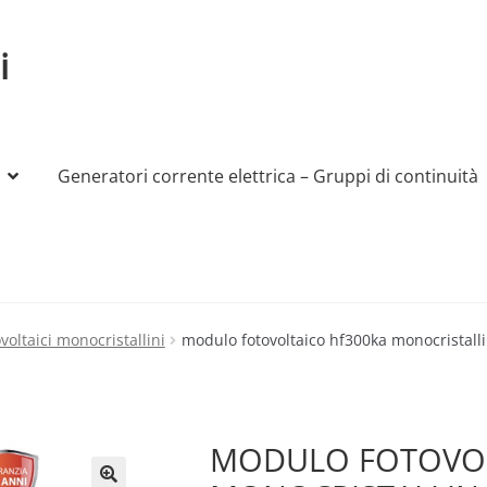
i
Generatori corrente elettrica – Gruppi di continuità
My account
Produttori
Sample Page
Shop
voltaici monocristallini
modulo fotovoltaico hf300ka monocristall
MODULO FOTOVOL