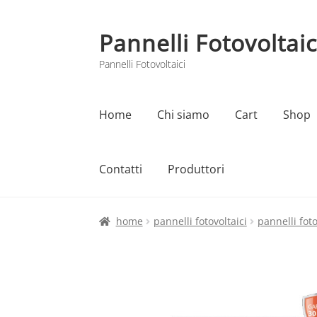
Pannelli Fotovoltaic
Vai
Vai
alla
al
Pannelli Fotovoltaici
navigazione
contenuto
Home
Chi siamo
Cart
Shop
Contatti
Produttori
Home
Cart
Checkout
Chi siamo
Contatti
home
pannelli fotovoltaici
pannelli foto