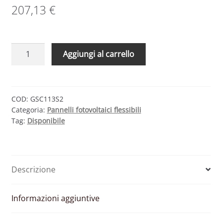
207,13
€
GIOCOSOLUTIONS
Aggiungi al carrello
GSC
113
S2
–
COD:
GSC113S2
Categoria:
Pannelli fotovoltaici flessibili
MODULO
Tag:
Disponibile
FOTOVOLTAICO
MONOCRISTALLINO
FLESSIBILE
113
Descrizione
W
quantità
Informazioni aggiuntive