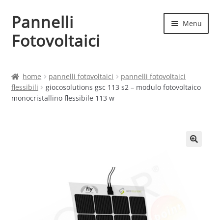
Pannelli
Vai
Vai
Menu
alla
al
Fotovoltaici
navigazione
contenuto
Home
home
pannelli fotovoltaici
pannelli fotovoltaici
flessibili
giocosolutions gsc 113 s2 – modulo fotovoltaico
Cart
monocristallino flessibile 113 w
Checkout
Chi siamo
Contatti
My account
Produttori