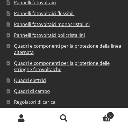
Pannelli fotovoltaici
Pannelli fotovoltaici flessibili
Pannelli fotovoltaici monocristallini
Pannelli fotovoltaici policristallini
Quadri e componenti per la protezione della linea
alternata
Quadri e componenti per la protezione delle
stringhe fotovoltaiche
Quadri elettrici
Quadri di campo
Regolatori di carica
Sistemi di accumulo
0
Cerca:
Cerca
Sistemi di fissaggio per pannelli fotovoltaici