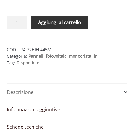
LONGI
Aggiungi al carrello
SOLAR
LR4-
72HIH-
445M
COD:
LR4-72HIH-445M
Categoria:
Pannelli fotovoltaici monocristallini
–
Tag:
Disponibile
MODULO
FOTOVOLTAICO
MONOCRISTALLINO
445
Descrizione
W
quantità
Informazioni aggiuntive
Schede tecniche