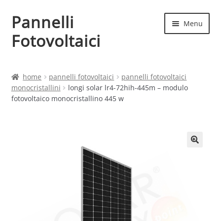
Pannelli
Vai
Vai
Menu
alla
al
Fotovoltaici
navigazione
contenuto
Home
home
pannelli fotovoltaici
pannelli fotovoltaici
monocristallini
longi solar lr4-72hih-445m – modulo
Cart
fotovoltaico monocristallino 445 w
Checkout
Chi siamo
Contatti
My account
Produttori