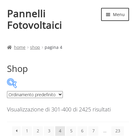
Pannelli
Vai
Vai
Menu
alla
al
Fotovoltaici
navigazione
contenuto
Home
home
shop
pagina 4
Cart
Shop
Checkout
Chi siamo
Categorie prodotto
Contatti
Visualizzazione di 301-400 di 2425 risultati
Categorie prodotto
My account
Corrente
1
2
3
4
5
6
7
…
23
Produttori