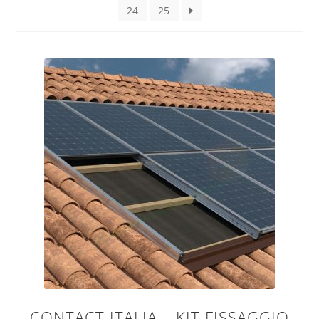
24
25
Potenza
Sample Page
Potenza pannelli votovoltaici
Shop
Produttore
CONTACT ITALIA – KIT FISSAGGIO