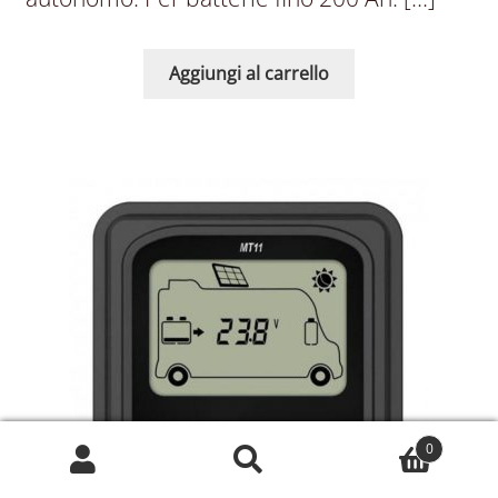
Aggiungi al carrello
0
Cerca:
Cerca