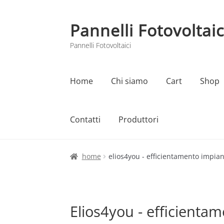
Pannelli Fotovoltaic
Vai
Vai
alla
al
Pannelli Fotovoltaici
navigazione
contenuto
Home
Chi siamo
Cart
Shop
Contatti
Produttori
Home
Cart
Checkout
Chi siamo
Contatti
home
elios4you - efficientamento impian
Elios4you - efficienta