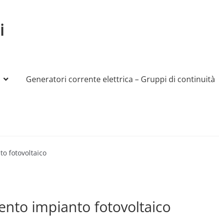
i
Generatori corrente elettrica – Gruppi di continuità
My account
Produttori
Sample Page
Shop
to fotovoltaico
mento impianto fotovoltaico