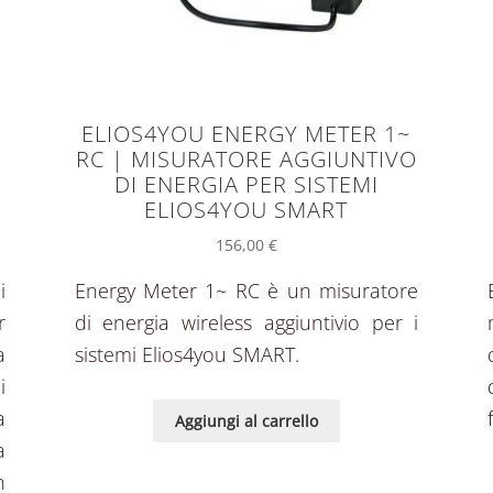
ELIOS4YOU ENERGY METER 1~
RC | MISURATORE AGGIUNTIVO
DI ENERGIA PER SISTEMI
ELIOS4YOU SMART
156,00
€
i
Energy Meter 1~ RC è un misuratore
r
di energia wireless aggiuntivio per i
a
sistemi Elios4you SMART.
i
a
Aggiungi al carrello
a
n