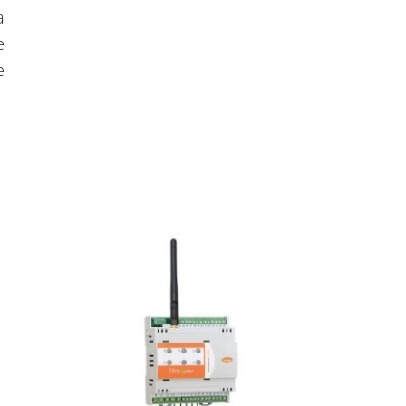
a
e
e