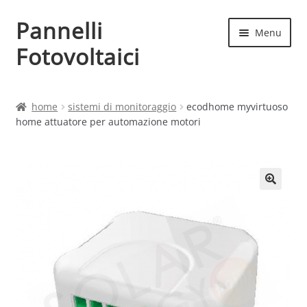
Pannelli
Vai
Vai
Menu
alla
al
Fotovoltaici
navigazione
contenuto
Home
home
sistemi di monitoraggio
ecodhome myvirtuoso
home attuatore per automazione motori
Cart
Checkout
Chi siamo
Contatti
My account
Produttori