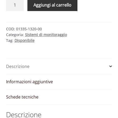
ECODHOME
Aggiungi al carrello
MYVIRTUOSO
HOME
ATTUATORE
PER
COD:
01335-1320-00
Categoria:
Sistemi di monitoraggio
AUTOMAZIONE
Tag:
Disponibile
MOTORI
quantità
Descrizione
Informazioni aggiuntive
Schede tecniche
Descrizione