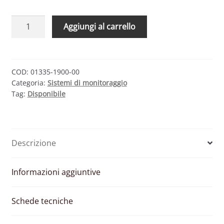
ECODHOME
Aggiungi al carrello
MYVIRTUOSO
HOME
SENSORE
DI
COD:
01335-1900-00
Categoria:
Sistemi di monitoraggio
MOVIMENTO
Tag:
Disponibile
A
DOPPIO
MONTAGGIO
quantità
Descrizione
Informazioni aggiuntive
Schede tecniche