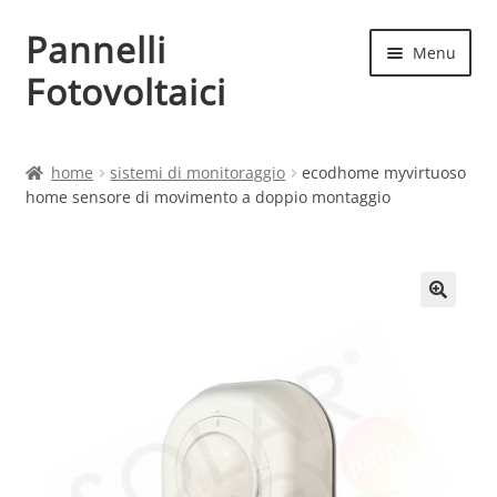
Pannelli
Vai
Vai
Menu
alla
al
Fotovoltaici
navigazione
contenuto
Home
home
sistemi di monitoraggio
ecodhome myvirtuoso
home sensore di movimento a doppio montaggio
Cart
Checkout
Chi siamo
Contatti
My account
Produttori