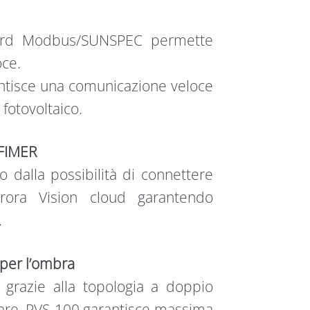
ndard Modbus/SUNSPEC permette
oce.
ntisce una comunicazione veloce
 fotovoltaico.
 FIMER
to dalla possibilità di connettere
urora Vision cloud garantendo
.
 per l’ombra
i, grazie alla topologia a doppio
lare, PVS-100 garantisce massima