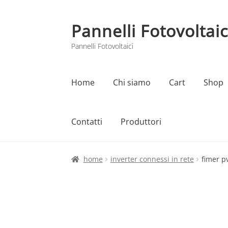
Pannelli Fotovoltaic
Vai
Vai
alla
al
Pannelli Fotovoltaici
navigazione
contenuto
Home
Chi siamo
Cart
Shop
Contatti
Produttori
Home
Cart
Checkout
Chi siamo
Contatti
home
inverter connessi in rete
fimer p