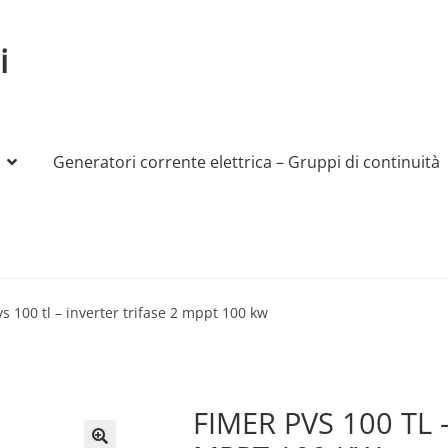
i
Generatori corrente elettrica – Gruppi di continuità
My account
Produttori
Sample Page
Shop
vs 100 tl – inverter trifase 2 mppt 100 kw
FIMER PVS 100 TL 