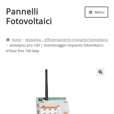
Pannelli
Vai
Vai
Menu
alla
al
Fotovoltaici
navigazione
contenuto
Home
home
elios4you - efficientamento impianto fotovoltaico
elios4you pro 100 | monitoraggio impianto fotovoltaico
Cart
trifase fino 100 kwp
Checkout
Chi siamo
Contatti
My account
Produttori