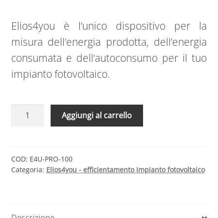
Elios4you è l’unico dispositivo per la
misura dell’energia prodotta, dell’energia
consumata e dell’autoconsumo per il tuo
impianto fotovoltaico.
Elios4you
Aggiungi al carrello
PRO
100
|
Monitoraggio
COD:
E4U-PRO-100
Categoria:
Elios4you - efficientamento impianto fotovoltaico
impianto
fotovoltaico
trifase
fino
Descrizione