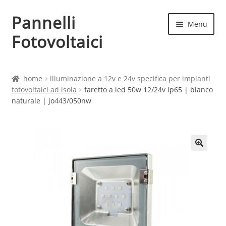
Pannelli
Vai
Vai
Menu
alla
al
Fotovoltaici
navigazione
contenuto
Home
home
illuminazione a 12v e 24v specifica per impianti
fotovoltaici ad isola
faretto a led 50w 12/24v ip65 | bianco
Cart
naturale | jo443/050nw
Checkout
Chi siamo
Contatti
My account
Produttori