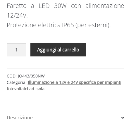
Faretto a LED 30W con alimentazione
12/24V.
Protezione elettrica IP65 (per esterni).
Faretto
Aggiungi al carrello
a
LED
50W
12/24V
COD:
JO443/050NW
Categoria:
Illuminazione a 12V e 24V specifica per impianti
IP65
fotovoltaici ad isola
|
Bianco
naturale
|
Descrizione
JO443/050NW
quantità