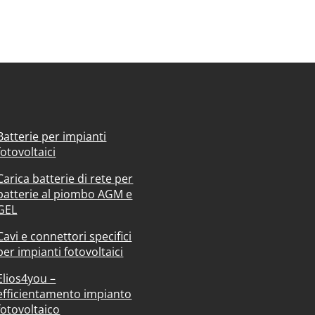
Batterie per impianti
fotovoltaici
Carica batterie di rete per
batterie al piombo AGM e
GEL
Cavi e connettori specifici
per impianti fotovoltaici
Elios4you –
efficientamento impianto
fotovoltaico