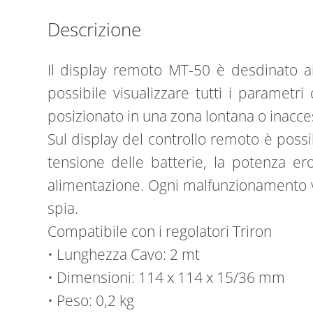
quantità
Descrizione
Il display remoto MT-50 è desdinato ai 
possibile visualizzare tutti i parametr
posizionato in una zona lontana o inacces
Sul display del controllo remoto è possi
tensione delle batterie, la potenza er
alimentazione. Ogni malfunzionamento v
spia.
Compatibile con i regolatori Triron
• Lunghezza Cavo: 2 mt
• Dimensioni: 114 x 114 x 15/36 mm
• Peso: 0,2 kg