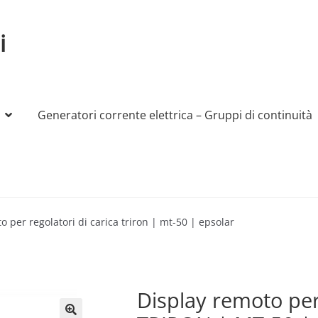
i
Generatori corrente elettrica – Gruppi di continuità
My account
Produttori
Sample Page
Shop
o per regolatori di carica triron | mt-50 | epsolar
Display remoto per 