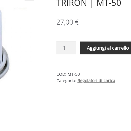
TRIRON | MT-50 | 
27,00
€
Display
Aggiungi al carrello
remoto
per
regolatori
di
COD:
MT-50
Categoria:
Regolatori di carica
carica
TRIRON
|
MT-
50
|
EPSolar