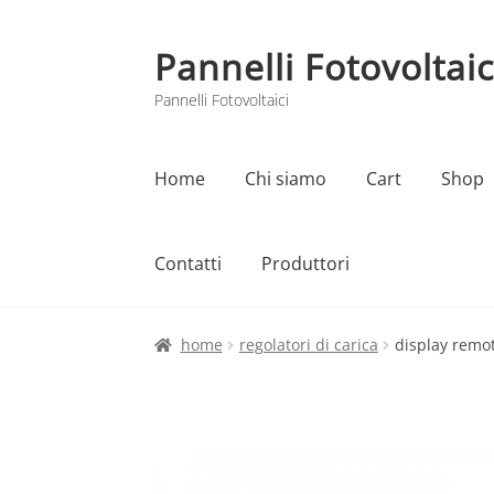
Pannelli Fotovoltaic
Vai
Vai
alla
al
Pannelli Fotovoltaici
navigazione
contenuto
Home
Chi siamo
Cart
Shop
Contatti
Produttori
Home
Cart
Checkout
Chi siamo
Contatti
home
regolatori di carica
display remot