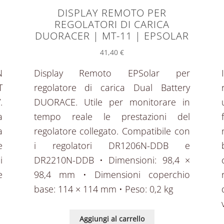
DISPLAY REMOTO PER
S
REGOLATORI DI CARICA
DUORACER | MT-11 | EPSOLAR
41,40
€
N
Display Remoto EPSolar per
T
regolatore di carica Dual Battery
.
DUORACE. Utile per monitorare in
a
tempo reale le prestazioni del
a
regolatore collegato. Compatibile con
e
i regolatori DR1206N-DDB e
i
DR2210N-DDB • Dimensioni: 98,4 ×
e
98,4 mm • Dimensioni coperchio
base: 114 × 114 mm • Peso: 0,2 kg
Aggiungi al carrello