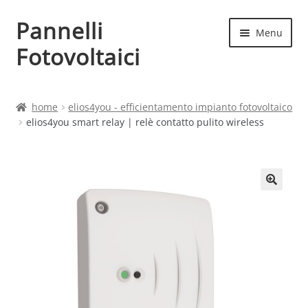
Pannelli
Vai
Vai
Menu
alla
al
Fotovoltaici
navigazione
contenuto
Home
home
elios4you - efficientamento impianto fotovoltaico
elios4you smart relay | relè contatto pulito wireless
Cart
Checkout
Chi siamo
Contatti
My account
Produttori