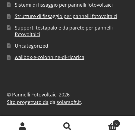
Sistemi di fissaggio per pannelli fotovoltaici
Strutture di fissaggio per pannelli fotovoltaici
Supporti testapalo e da parete per pannelli
fotovoltaici
Uncategorized
wallbox-e-colonnine-di-ricarica
© Pannelli Fotovoltaici 2026
Sito progettato da
da
solarsoft.it
.
0
Cerca:
Cerca