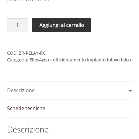
Elios4you
Aggiungi al carrello
Smart
Relay
|
Relè
COD:
ZR-RELAY-RC
Categoria:
Elios4you - efficientamento impianto fotovoltaico
contatto
pulito
wireless
quantità
Descrizione
Schede tecniche
Descrizione