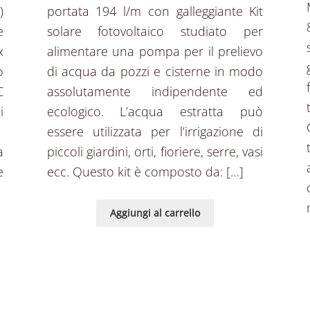
)
portata 194 l/m con galleggiante Kit
e
solare fotovoltaico studiato per
x
alimentare una pompa per il prelievo
o
di acqua da pozzi e cisterne in modo
C
assolutamente indipendente ed
i
ecologico. L’acqua estratta può
p
essere utilizzata per l’irrigazione di
a
piccoli giardini, orti, fioriere, serre, vasi
e
ecc. Questo kit è composto da: […]
Aggiungi al carrello