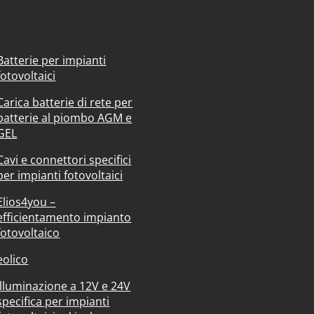
Batterie per impianti
fotovoltaici
Carica batterie di rete per
batterie al piombo AGM e
GEL
Cavi e connettori specifici
per impianti fotovoltaici
Elios4you –
efficientamento impianto
fotovoltaico
eolico
Illuminazione a 12V e 24V
specifica per impianti