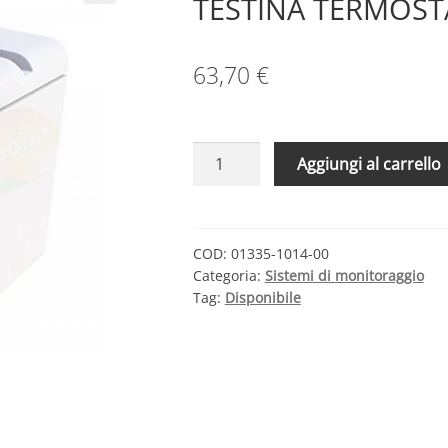
TESTINA TERMOSTA
63,70
€
ECODHOME
Aggiungi al carrello
MYVIRTUOSO
HOME
TESTINA
TERMOSTATICA
COD:
01335-1014-00
Categoria:
Sistemi di monitoraggio
DIGITALE
Tag:
Disponibile
quantità