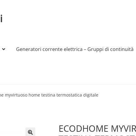
i
Generatori corrente elettrica – Gruppi di continuità
My account
Produttori
Sample Page
Shop
 myvirtuoso home testina termostatica digitale
ECODHOME MYVI