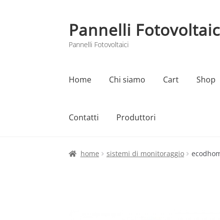
Pannelli Fotovoltaic
Vai
Vai
alla
al
Pannelli Fotovoltaici
navigazione
contenuto
Home
Chi siamo
Cart
Shop
Contatti
Produttori
Home
Cart
Checkout
Chi siamo
Contatti
home
sistemi di monitoraggio
ecodhome