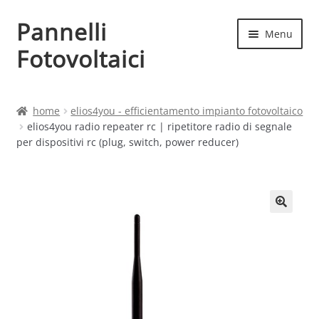
Pannelli
Vai
Vai
Menu
alla
al
Fotovoltaici
navigazione
contenuto
Home
home
elios4you - efficientamento impianto fotovoltaico
elios4you radio repeater rc | ripetitore radio di segnale
Cart
per dispositivi rc (plug, switch, power reducer)
Checkout
Chi siamo
Contatti
My account
Produttori