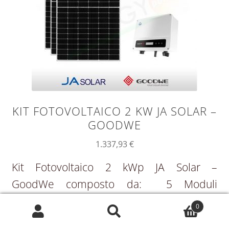
KIT FOTOVOLTAICO 2 KW JA SOLAR –
GOODWE
1.337,93
€
Kit Fotovoltaico 2 kWp JA Solar –
GoodWe composto da: 5 Moduli
Fotovoltaici JA Solar JAM-
0
54S30 monocristallini 400 W 1 Inverter
Cerca:
Cerca