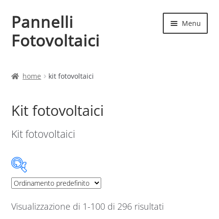
Pannelli
Vai
Vai
Menu
alla
al
Fotovoltaici
navigazione
contenuto
Home
home
kit fotovoltaici
Cart
Kit fotovoltaici
Checkout
Kit fotovoltaici
Chi siamo
Contatti
Categorie prodotto
My account
Visualizzazione di 1-100 di 296 risultati
Categorie prodotto
Produttori