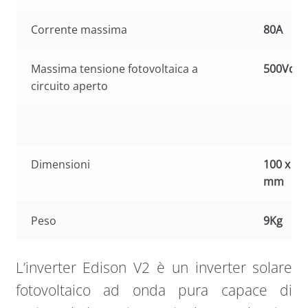
Corrente massima
80A
Massima tensione fotovoltaica a
500Vdc
circuito aperto
Dimensioni
100 x 30
mm
Peso
9Kg
L’inverter Edison V2 è un inverter solare
fotovoltaico ad onda pura capace di