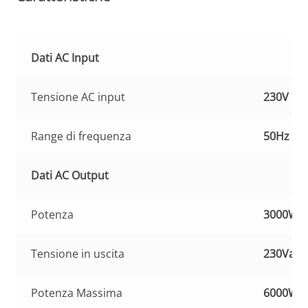
Dati AC Input
Tensione AC input
230V
Range di frequenza
50Hz
Dati AC Output
Potenza
3000W
Tensione in uscita
230Vac 
Potenza Massima
6000W