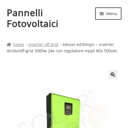
Pannelli
Vai
Vai
Menu
alla
al
Fotovoltaici
navigazione
contenuto
Home
home
inverter off grid
edison ed30mpii – inverter
ibrido/off-grid 3000w 24v con regolatore mppt 80a 500vdc
Cart
Checkout
Chi siamo
Contatti
My account
Produttori