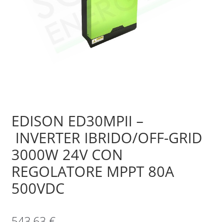
Sample Page
Shop
EDISON ED30MPII –
INVERTER IBRIDO/OFF-GRID
3000W 24V CON
REGOLATORE MPPT 80A
500VDC
543,63
€