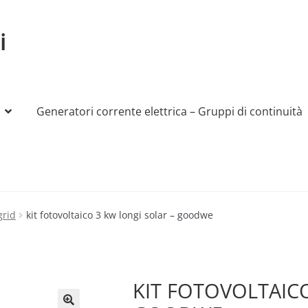
i
Generatori corrente elettrica – Gruppi di continuità
My account
Produttori
Sample Page
Shop
grid
kit fotovoltaico 3 kw longi solar – goodwe
KIT FOTOVOLTAIC