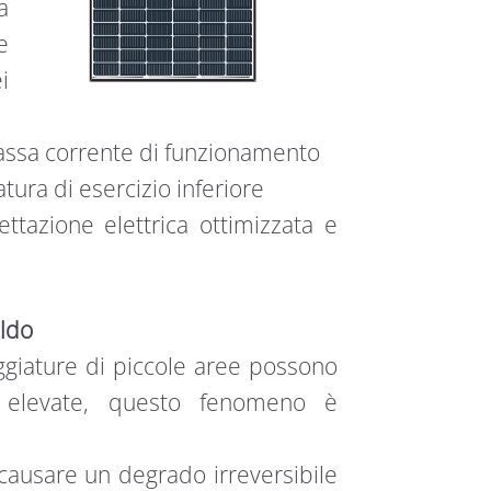
a
e
i
bassa corrente di funzionamento
ura di esercizio inferiore
ttazione elettrica ottimizzata e
ldo
ggiature di piccole aree possono
 elevate, questo fenomeno è
causare un degrado irreversibile