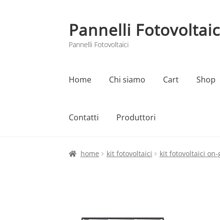
Pannelli Fotovoltaic
Vai
Vai
alla
al
Pannelli Fotovoltaici
navigazione
contenuto
Home
Chi siamo
Cart
Shop
Contatti
Produttori
Home
Cart
Checkout
Chi siamo
Contatti
home
kit fotovoltaici
kit fotovoltaici on-