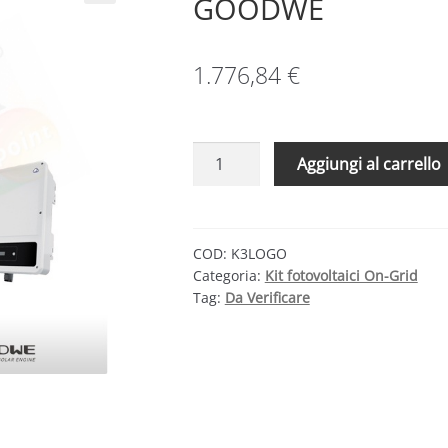
GOODWE
1.776,84
€
KIT
Aggiungi al carrello
FOTOVOLTAICO
3
KW
LONGI
COD:
K3LOGO
Categoria:
Kit fotovoltaici On-Grid
SOLAR
Tag:
Da Verificare
–
GOODWE
quantità