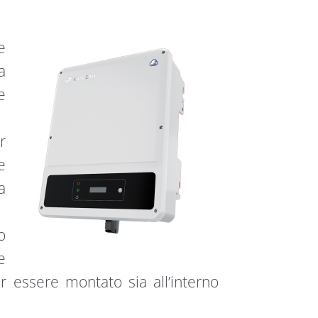
e
a
e
r
e
a
o
e
essere montato sia all’interno