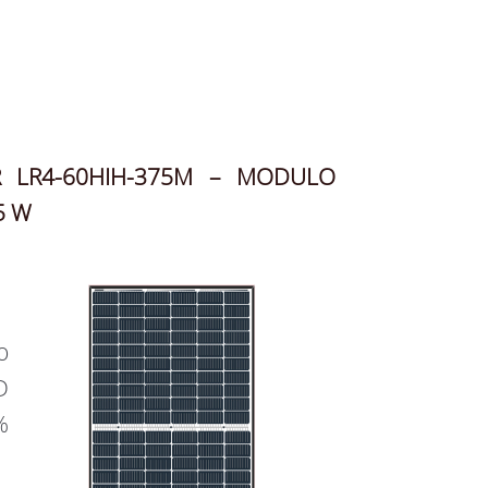
R LR4-60HIH-375M – MODULO
5 W
o
D
%