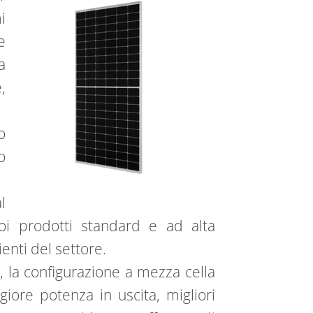
i
e
a
,
o
o
l
oi prodotti standard e ad alta
ienti del settore.
 la configurazione a mezza cella
iore potenza in uscita, migliori