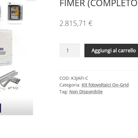
FIMER (COMPLETO
2.815,71
€
KIT
Aggiungi al carrello
FOTOVOLTAICO
3
KW
JA
COD:
K3JAFI-C
Categoria:
Kit fotovoltaici On-Grid
SOLAR
Tag:
Non Disponibile
–
FIMER
(COMPLETO)
quantità