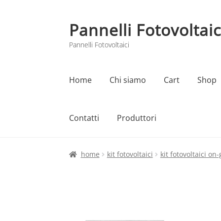
Pannelli Fotovoltaic
Vai
Vai
alla
al
Pannelli Fotovoltaici
navigazione
contenuto
Home
Chi siamo
Cart
Shop
Contatti
Produttori
Home
Cart
Checkout
Chi siamo
Contatti
home
kit fotovoltaici
kit fotovoltaici on-