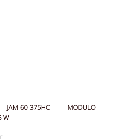
R JAM-60-375HC – MODULO
5 W
r