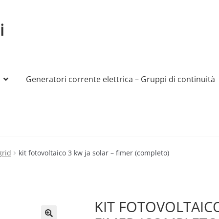
i
Generatori corrente elettrica – Gruppi di continuità
My account
Produttori
Sample Page
Shop
grid
kit fotovoltaico 3 kw ja solar – fimer (completo)
KIT FOTOVOLTAICO