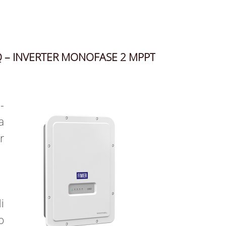
Q – INVERTER MONOFASE 2 MPPT
-
a
r
i
o