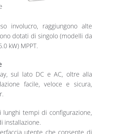
e
sso involucro, raggiungono alte
ono dotati di singolo (modelli da
 6.0 kW) MPPT.
e
y, sul lato DC e AC, oltre alla
lazione facile, veloce e sicura,
r.
 lunghi tempi di configurazione,
i installazione.
interfaccia utente che consente di