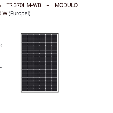
IA TRI370HM-WB – MODULO
0 W
(Europei)
e
C