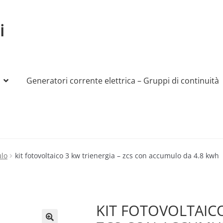
i
Generatori corrente elettrica – Gruppi di continuità
My account
Produttori
Sample Page
Shop
ulo
kit fotovoltaico 3 kw trienergia – zcs con accumulo da 4.8 kwh
KIT FOTOVOLTAICO