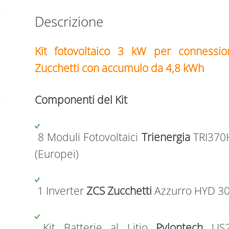
quantità
Descrizione
Kit fotovoltaico 3 kW per connessio
Zucchetti con accumulo da 4,8 kWh
Componenti del Kit
8 Moduli Fotovoltaici
Trienergia
TRI370
(Europei)
1 Inverter
ZCS Zucchetti
Azzurro HYD 30
Kit Batterie al Litio
Pylontech
US