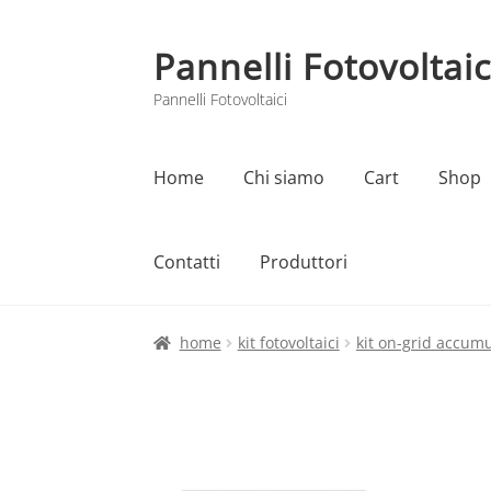
Pannelli Fotovoltaic
Vai
Vai
alla
al
Pannelli Fotovoltaici
navigazione
contenuto
Home
Chi siamo
Cart
Shop
Contatti
Produttori
Home
Cart
Checkout
Chi siamo
Contatti
home
kit fotovoltaici
kit on-grid accum