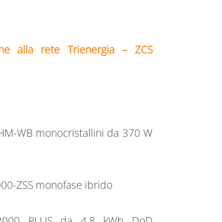
ne alla rete Trienergia – ZCS
HM-WB monocristallini da 370 W
00-ZSS monofase ibrido
2000 PLUS da 4.8 kWh DoD