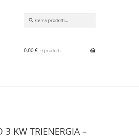
Cerca:
Cerca
0,00
€
0 prodotti
 3 KW TRIENERGIA –