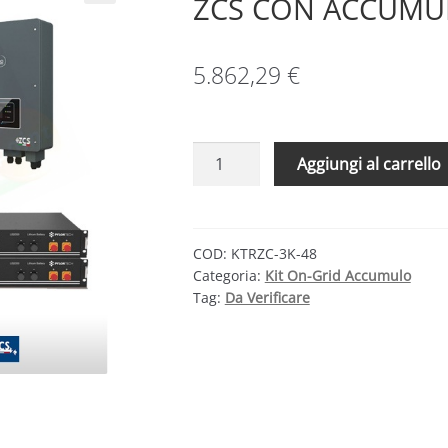
ZCS CON ACCUMU
5.862,29
€
KIT
Aggiungi al carrello
FOTOVOLTAICO
3
KW
TRIENERGIA
COD:
KTRZC-3K-48
Categoria:
Kit On-Grid Accumulo
–
Tag:
Da Verificare
ZCS
CON
ACCUMULO
DA
4.8
KWH