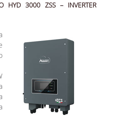
O HYD 3000 ZSS – INVERTER
a
e
o
W
a
a
a