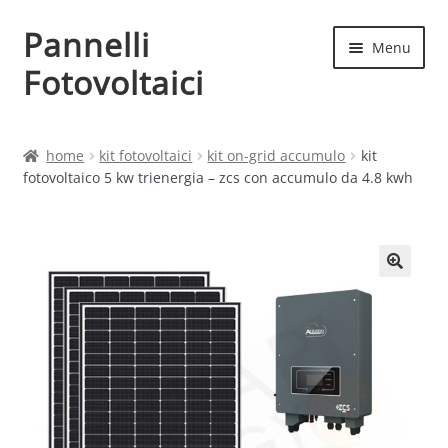
Pannelli
Vai
Vai
Menu
alla
al
Fotovoltaici
navigazione
contenuto
Home
home
kit fotovoltaici
kit on-grid accumulo
kit
fotovoltaico 5 kw trienergia – zcs con accumulo da 4.8 kwh
Cart
Checkout
Chi siamo
Contatti
My account
Produttori