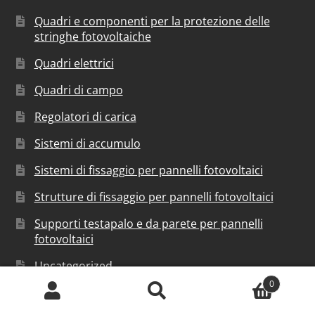
Quadri e componenti per la protezione delle
stringhe fotovoltaiche
Quadri elettrici
Quadri di campo
Regolatori di carica
Sistemi di accumulo
Sistemi di fissaggio per pannelli fotovoltaici
Strutture di fissaggio per pannelli fotovoltaici
Supporti testapalo e da parete per pannelli
fotovoltaici
Uncategorized
0
wallbox-e-colonnine-di-ricarica
Cerca:
Cerca