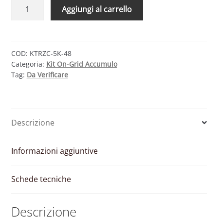
KIT
Aggiungi al carrello
FOTOVOLTAICO
5
KW
TRIENERGIA
COD:
KTRZC-5K-48
Categoria:
Kit On-Grid Accumulo
–
Tag:
Da Verificare
ZCS
CON
ACCUMULO
DA
Descrizione
4.8
KWH
quantità
Informazioni aggiuntive
Schede tecniche
Descrizione