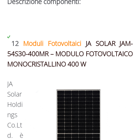
Descrizione componenti:
12
Moduli Fotovoltaici
JA SOLAR JAM-
54S30-400MR – MODULO FOTOVOLTAICO
MONOCRISTALLINO 400 W
JA
Solar
Holdi
ngs
Co.Lt
d. è