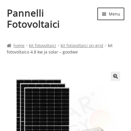
Pannelli
Vai
Vai
Menu
alla
al
Fotovoltaici
navigazione
contenuto
Home
home
kit fotovoltaici
kit fotovoltaici on-grid
kit
fotovoltaico 4.8 kw ja solar – goodwe
Cart
Checkout
Chi siamo
Contatti
My account
Produttori