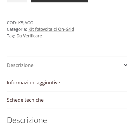
4.8
KW
JA
COD:
K5JAGO
Categoria:
Kit fotovoltaici On-Grid
SOLAR
Tag:
Da Verificare
–
GOODWE
quantità
Descrizione
Informazioni aggiuntive
Schede tecniche
Descrizione