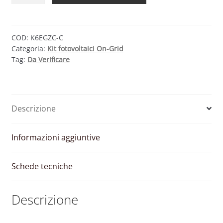
6
kW
EGING
COD:
K6EGZC-C
Categoria:
Kit fotovoltaici On-Grid
PV
Tag:
Da Verificare
–
ZCS
(COMPLETO)
quantità
Descrizione
Informazioni aggiuntive
Schede tecniche
Descrizione