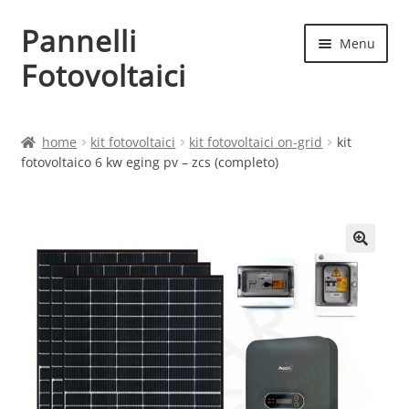
Pannelli
Vai
Vai
Menu
alla
al
Fotovoltaici
navigazione
contenuto
Home
home
kit fotovoltaici
kit fotovoltaici on-grid
kit
fotovoltaico 6 kw eging pv – zcs (completo)
Cart
Checkout
Chi siamo
Contatti
My account
Produttori