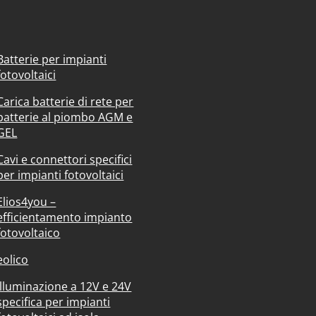
Batterie per impianti
fotovoltaici
Carica batterie di rete per
batterie al piombo AGM e
GEL
Cavi e connettori specifici
per impianti fotovoltaici
Elios4you –
efficientamento impianto
fotovoltaico
eolico
Illuminazione a 12V e 24V
specifica per impianti