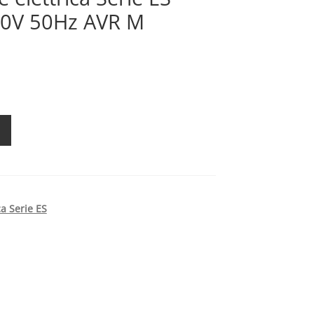
30V 50Hz AVR M
ca Serie ES