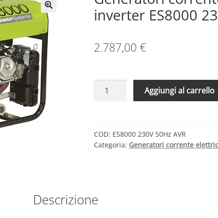
inverter ES8000 2
2.787,00
€
Generatori
Aggiungi al carrello
corrente
elettrica
Serie
ES
COD:
ES8000 230V 50Hz AVR
Categoria:
Generatori corrente elettri
inverter
ES8000
230V
50Hz
AVR
Descrizione
M