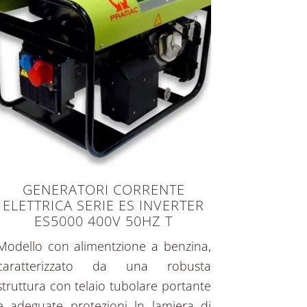
GENERATORI CORRENTE
ELETTRICA SERIE ES INVERTER
ES5000 400V 50HZ T
Modello con alimentzione a benzina,
caratterizzato da una robusta
struttura con telaio tubolare portante
e adeguate protezioni ln lamiera di