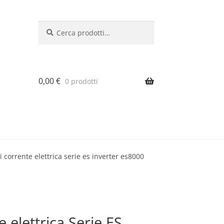
Cerca:
Cerca
0,00
€
0 prodotti
 corrente elettrica serie es inverter es8000
 elettrica Serie ES