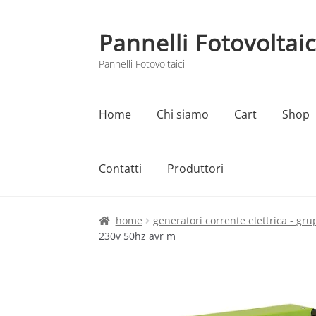
Pannelli Fotovoltaic
Vai
Vai
alla
al
Pannelli Fotovoltaici
navigazione
contenuto
Home
Chi siamo
Cart
Shop
Contatti
Produttori
Home
Cart
Checkout
Chi siamo
Contatti
home
generatori corrente elettrica - gru
230v 50hz avr m