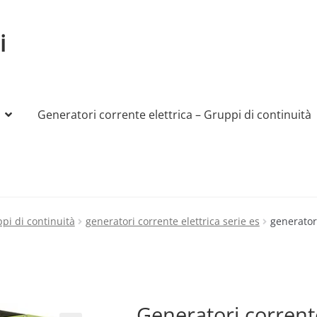
i
Generatori corrente elettrica – Gruppi di continuità
My account
Produttori
Sample Page
Shop
ppi di continuità
generatori corrente elettrica serie es
generatori
Generatori corrente