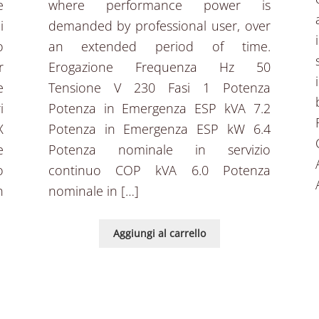
e
where performance power is
i
demanded by professional user, over
o
an extended period of time.
r
Erogazione Frequenza Hz 50
e
Tensione V 230 Fasi 1 Potenza
i
Potenza in Emergenza ESP kVA 7.2
X
Potenza in Emergenza ESP kW 6.4
e
Potenza nominale in servizio
o
continuo COP kVA 6.0 Potenza
n
nominale in […]
Aggiungi al carrello