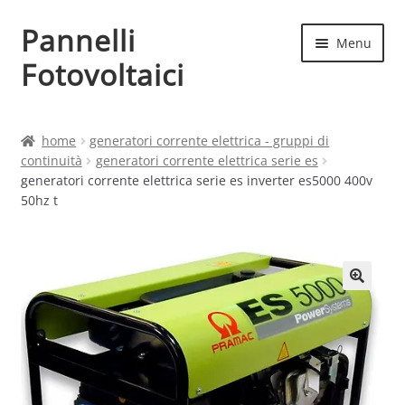
Pannelli
Vai
Vai
Menu
alla
al
Fotovoltaici
navigazione
contenuto
Home
home
generatori corrente elettrica - gruppi di
continuità
generatori corrente elettrica serie es
Cart
generatori corrente elettrica serie es inverter es5000 400v
50hz t
Checkout
Chi siamo
Contatti
My account
Produttori