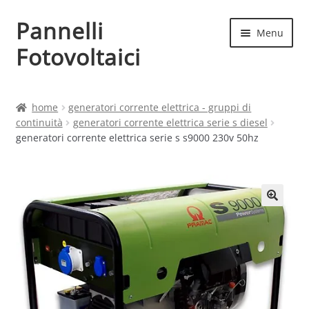
Pannelli
Vai
Vai
Menu
alla
al
Fotovoltaici
navigazione
contenuto
Home
home
generatori corrente elettrica - gruppi di
continuità
generatori corrente elettrica serie s diesel
Cart
generatori corrente elettrica serie s s9000 230v 50hz
Checkout
Chi siamo
Contatti
My account
Produttori