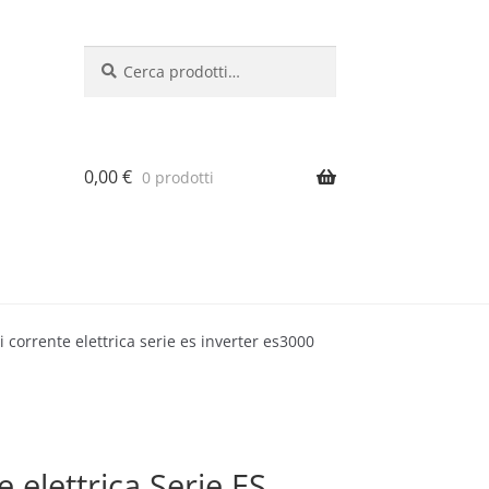
Cerca:
Cerca
0,00
€
0 prodotti
 corrente elettrica serie es inverter es3000
 elettrica Serie ES