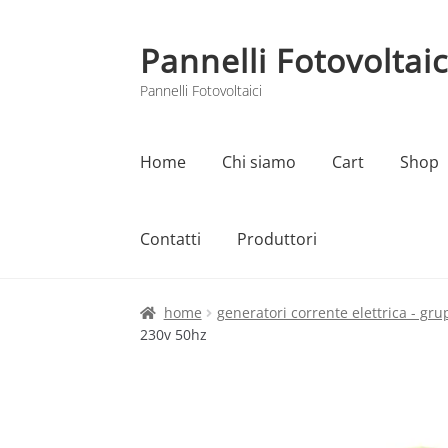
Pannelli Fotovoltaic
Vai
Vai
alla
al
Pannelli Fotovoltaici
navigazione
contenuto
Home
Chi siamo
Cart
Shop
Contatti
Produttori
Home
Cart
Checkout
Chi siamo
Contatti
home
generatori corrente elettrica - gru
230v 50hz