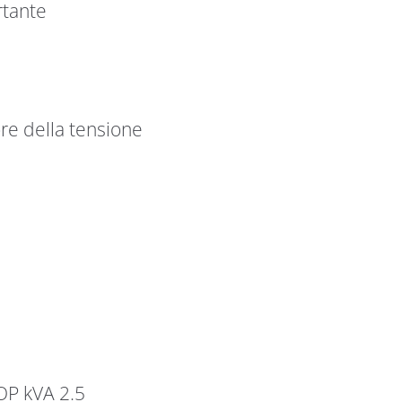
rtante
ore della tensione
OP kVA 2.5