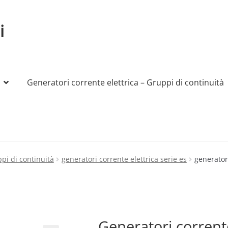
i
Generatori corrente elettrica – Gruppi di continuità
My account
Produttori
Sample Page
Shop
ppi di continuità
generatori corrente elettrica serie es
generatori
Generatori corrente