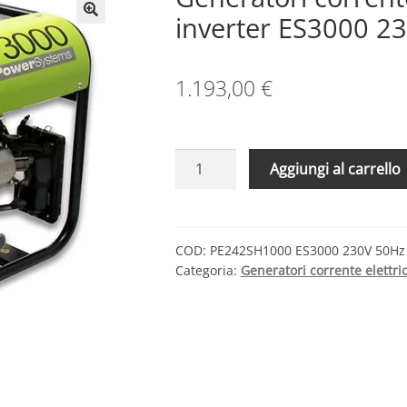
inverter ES3000 2
1.193,00
€
Generatori
Aggiungi al carrello
corrente
elettrica
Serie
ES
COD:
PE242SH1000 ES3000 230V 50Hz
Categoria:
Generatori corrente elettri
inverter
ES3000
230V
50Hz
quantità