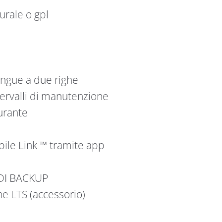
urale o gpl
lingue a due righe
ntervalli di manutenzione
urante
bile Link ™ tramite app
DI BACKUP
e LTS (accessorio)