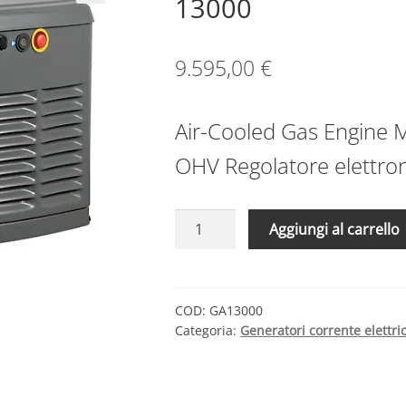
13000
9.595,00
€
Air-Cooled Gas Engine
OHV Regolatore elettroni
Generatori
Aggiungi al carrello
corrente
elettrica
gas
Serie
COD:
GA13000
Categoria:
Generatori corrente elettri
GA
13000
quantità