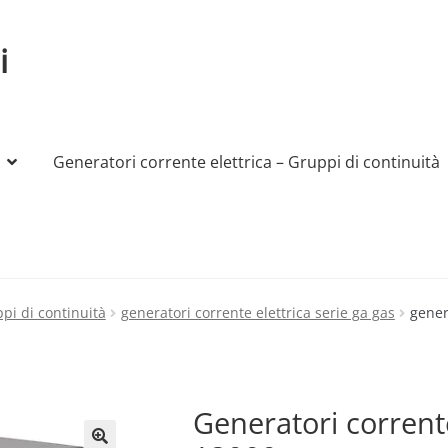
i
Generatori corrente elettrica – Gruppi di continuità
My account
Produttori
Sample Page
Shop
ppi di continuità
generatori corrente elettrica serie ga gas
gener
Generatori corrente