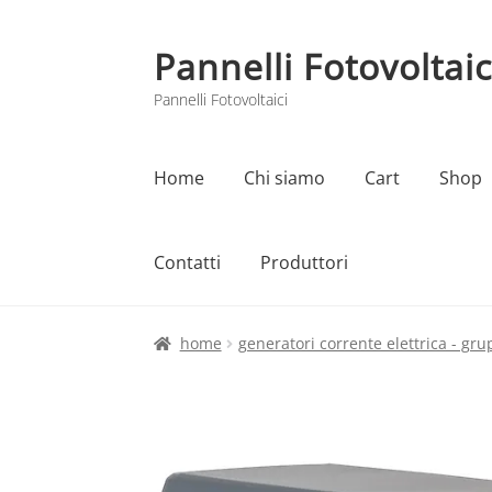
Pannelli Fotovoltaic
Vai
Vai
alla
al
Pannelli Fotovoltaici
navigazione
contenuto
Home
Chi siamo
Cart
Shop
Contatti
Produttori
Home
Cart
Checkout
Chi siamo
Contatti
home
generatori corrente elettrica - gru