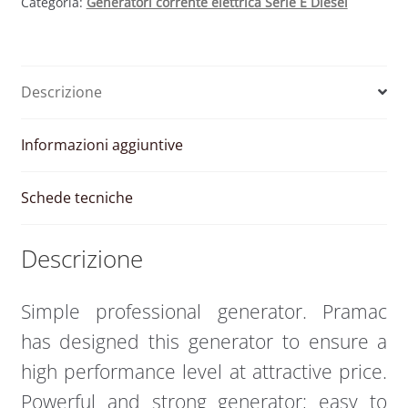
Categoria:
Generatori corrente elettrica Serie E Diesel
230V
50Hz
quantità
Descrizione
Informazioni aggiuntive
Schede tecniche
Descrizione
Simple professional generator. Pramac
has designed this generator to ensure a
high performance level at attractive price.
Powerful and strong generator; easy to