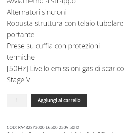
Avviametno a strappo
Alternatori sincroni
Robusta struttura con telaio tubolare
portante
Prese su cuffia con protezioni
termiche
[50Hz] Livello emissioni gas di scarico
Stage V
Generatori
Aggiungi al carrello
corrente
elettrica
Serie
E6500
COD:
PA482SY3000 E6500 230V 50Hz