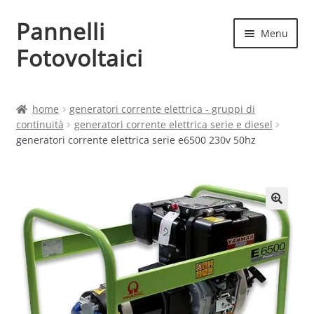
Pannelli
Vai
Vai
Menu
alla
al
Fotovoltaici
navigazione
contenuto
Home
home
generatori corrente elettrica - gruppi di
continuità
generatori corrente elettrica serie e diesel
Cart
generatori corrente elettrica serie e6500 230v 50hz
Checkout
Chi siamo
Contatti
My account
Produttori