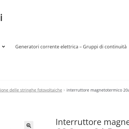
i
Generatori corrente elettrica – Gruppi di continuità
My account
Produttori
Sample Page
Shop
one delle stringhe fotovoltaiche
interruttore magnetotermico 20a
Interruttore magn