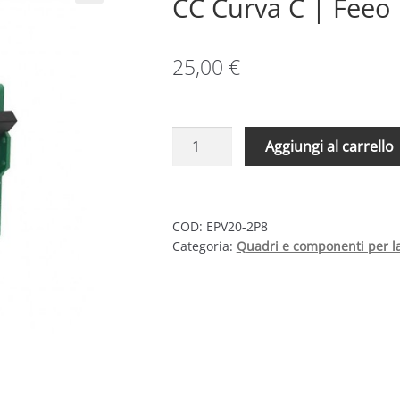
CC Curva C | Feeo
25,00
€
Interruttore
Aggiungi al carrello
magnetotermico
20A
800V
CC
COD:
EPV20-2P8
Categoria:
Quadri e componenti per la
Curva
C
|
Feeo
quantità