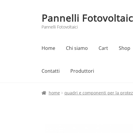
Pannelli Fotovoltaic
Vai
Vai
alla
al
Pannelli Fotovoltaici
navigazione
contenuto
Home
Chi siamo
Cart
Shop
Contatti
Produttori
Home
Cart
Checkout
Chi siamo
Contatti
home
quadri e componenti per la protezi