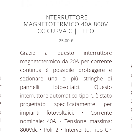
O
INTERRUTTORE
MAGNETOTERMICO 40A 800V
CC CURVA C | FEEO
25,00
€
Grazie a questo interruttore
magnetotermico da 20A per corrente
continua è possibile proteggere e
o
sezionare una o più stringhe di
r
pannelli fotovoltaici. Questo
o
interruttore automatico tipo C è stato
e
progettato specificatamente per
o
impianti fotovoltaici. • Corrente
i
nominale: 40A • Tensione massima:
i
800Vdc • Poli: 2 • Intervento: Tipo C •