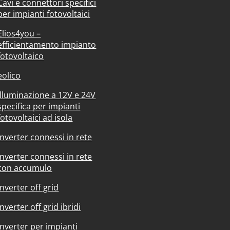
Cavi e connettori specifici
per impianti fotovoltaici
Elios4you –
efficientamento impianto
fotovoltaico
eolico
Illuminazione a 12V e 24V
specifica per impianti
fotovoltaici ad isola
Inverter connessi in rete
Inverter connessi in rete
con accumulo
Inverter off grid
Inverter off grid ibridi
Inverter per impianti