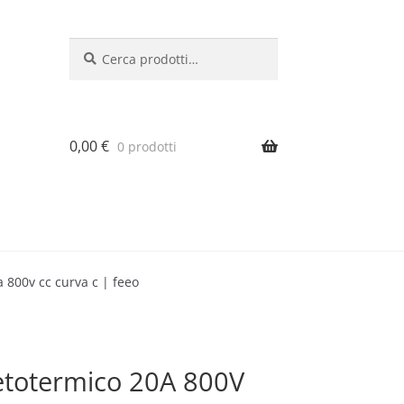
Cerca:
Cerca
0,00
€
0 prodotti
 800v cc curva c | feeo
etotermico 20A 800V